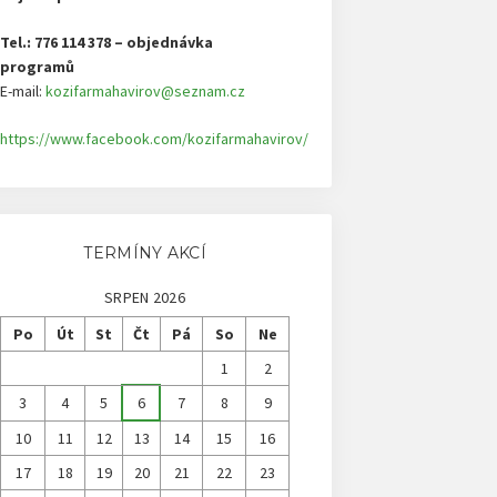
Tel.: 776 114 378 – objednávka
programů
E-mail:
kozifarmahavirov@seznam.cz
https://www.facebook.com/kozifarmahavirov/
TERMÍNY AKCÍ
SRPEN 2026
Po
Út
St
Čt
Pá
So
Ne
1
2
3
4
5
6
7
8
9
10
11
12
13
14
15
16
17
18
19
20
21
22
23