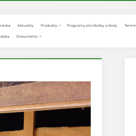
tránka
Aktuality
Produkty
Programy pro školky a školy
Termí
í doba
Dokumenty